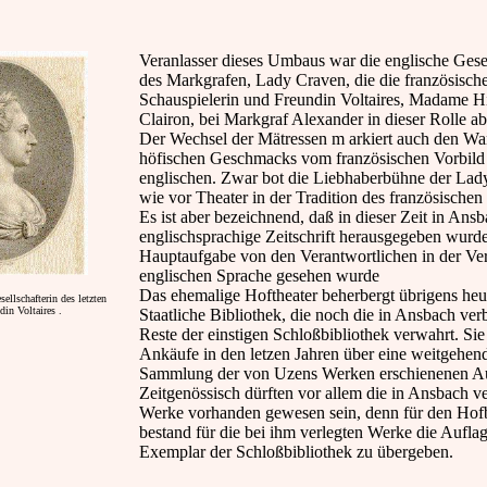
Veranlasser dieses Umbaus war die englische Gesel
des Markgrafen, Lady Craven, die die französisch
Schauspielerin und Freundin Voltaires, Madame H
Clairon, bei Markgraf Alexander in dieser Rolle ab
Der Wechsel der Mätressen m arkiert auch den Wa
höfischen Geschmacks vom französischen Vorbild
englischen. Zwar bot die Liebhaberbühne der Lad
wie vor Theater in der Tradition des französischen
Es ist aber bezeichnend, daß in dieser Zeit in Ansb
englischsprachige Zeitschrift herausgegeben wurde
Hauptaufgabe von den Verantwortlichen in der Ver
englischen Sprache gesehen wurde
Das ehemalige Hoftheater beherbergt übrigens heu
ellschafterin des letzten
in Voltaires .
Staatliche Bibliothek, die noch die in Ansbach ver
Reste der einstigen Schloßbibliothek verwahrt. Sie
Ankäufe in den letzen Jahren über eine weitgehend
Sammlung der von Uzens Werken erschienenen A
Zeitgenössisch dürften vor allem die in Ansbach v
Werke vorhanden gewesen sein, denn für den Hof
bestand für die bei ihm verlegten Werke die Auflag
Exemplar der Schloßbibliothek zu übergeben.