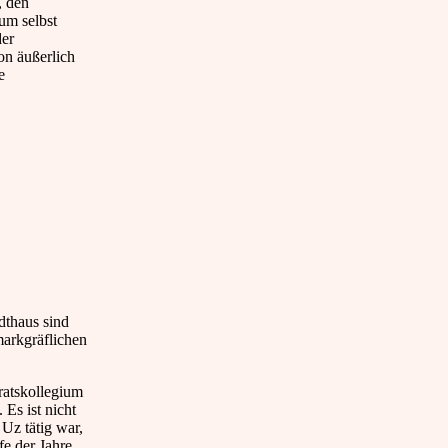
, den
um selbst
der
hon äußerlich
e
dthaus sind
markgräflichen
ratskollegium
 Es ist nicht
Uz tätig war,
fe der Jahre