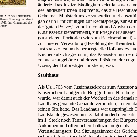
änderte. Das Justizratskollegium jedenfalls war ein
des landesherrlichen Regiments, das die Beschlüss
Geheimen Ministeriums vorzubereiten und auszufüh
s, Sitz des Kaiserlichen
fthums Nürnberg und damit
gab darin Einrichtungen zur Rechtspflege, zur Aufr
 1763. Im Hintergrund die
kirche
der 'guten Polizey', zum Unterhalt und Ausbau der I
(Chausseebaudepartement), zur Pflege der äußere
(zu anderen Territorien wie zum Reichsregiment) s
zur inneren Verwaltung (Besoldung der Beamten)
Justizratskollegium beherbergte die Hofkanzley au
Kirchenaufsichtsgremium, das Konsistorium, dem U
zeitweise angehörte und dessen Präsident der enge
Uzens, der Hofprediger Junkheim, war.
Stadthaus
Als Uz 1763 vom Justizratssekretär zum Assessor 
Kaiserlichen Landgericht Burggraftums Nürnberg b
wurde, war damit auch der Wechsel in das damals 
Landhaus genannte Gebäude verbunden, in dem da
seinen Sitz hatte. Das Landhaus war ursprünglich 
Landstände gewesen, im 18. Jahrhundert diente der
im 1. Stock noch Tanzveranstaltungen der Bürgersc
Auktionen und öffentlichen Lottoziehungen als
Veranstaltungsort. Die Sitzungszimmer des Gericht
sich im 2. Stock (heute Ratssaal). Im Erdgeschoß w