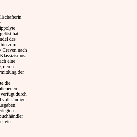
lschafterin
e
ippolyte
gelöst hat.
ndel des
 hin zum
y Craven nach
 Klassizismus.
ach eine
, deren
mittlung der
te die
bliebenen
 verfügt durch
 vollständige
usgaben.
erlegten
buchhändler
e, ein