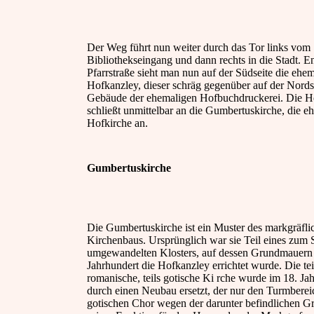
Der Weg führt nun weiter durch das Tor links vom
Bibliothekseingang und dann rechts in die Stadt. E
Pfarrstraße sieht man nun auf der Südseite die ehe
Hofkanzley, dieser schräg gegenüber auf der Nords
Gebäude der ehemaligen Hofbuchdruckerei. Die H
schließt unmittelbar an die Gumbertuskirche, die e
Hofkirche an.
Gumbertuskirche
Die Gumbertuskirche ist ein Muster des markgräfli
Kirchenbaus. Ursprünglich war sie Teil eines zum S
umgewandelten Klosters, auf dessen Grundmauern
Jahrhundert die Hofkanzley errichtet wurde. Die te
romanische, teils gotische Ki rche wurde im 18. Ja
durch einen Neubau ersetzt, der nur den Turmbere
gotischen Chor wegen der darunter befindlichen G