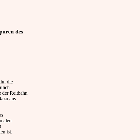
puren des
ahn die
ulich
e der Reitbahn
Dazu aus
as
emalen
u
n ist.