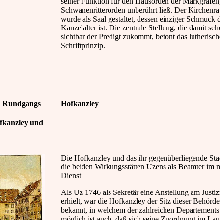
seiner Funktion für den Hausorden der Markgrafen
Schwanenritterorden unberührt ließ. Der Kirchenra
wurde als Saal gestaltet, dessen einziger Schmuck 
Kanzelalter ist. Die zentrale Stellung, die damit sc
sichtbar der Predigt zukommt, betont das lutherisch
Schriftprinzip.
es Rundgangs
Hofkanzley
fkanzley und
Die Hofkanzley und das ihr gegenüberliegende Sta
die beiden Wirkungsstätten Uzens als Beamter im 
Dienst.
Als Uz 1746 als Sekretär eine Anstellung am Justiz
erhielt, war die Hofkanzley der Sitz dieser Behörde.
bekannt, in welchem der zahlreichen Departements 
möglich ist auch, daß sich seine Zuordnung im Lau