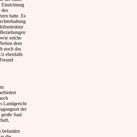
e Einrichtung
e des
ren hatte. Es
echterhaltung
nfrastruktur
n Beziehungen
owie solche
. Neben dem
ch noch das
z ebenfalls
 Freund
am
efördert
noch
s Landgericht
Tagungsort der
 große Saal
haft,
s befanden
ar die