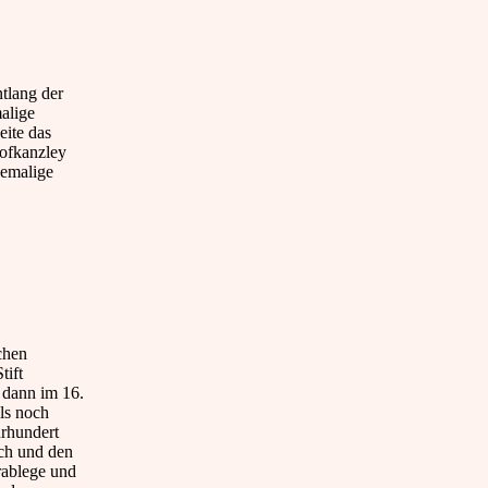
ntlang der
malige
eite das
ofkanzley
hemalige
chen
tift
 dann im 16.
ils noch
hrhundert
ich und den
rablege und